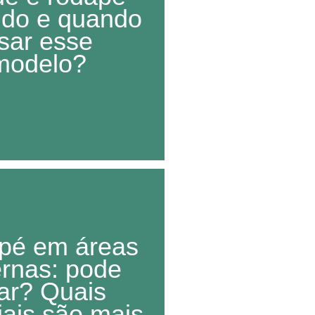
tido e quando
sar esse
modelo?
pé em áreas
ernas: pode
ar? Quais
iais são mais