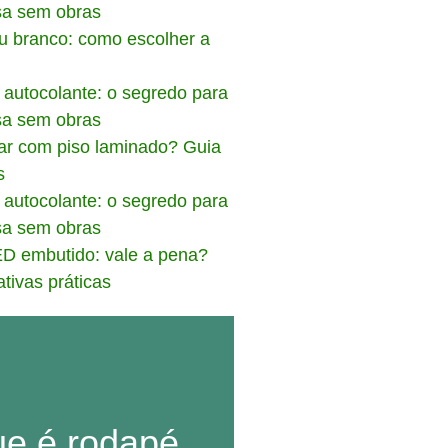
u branco: como escolher a
ar com piso laminado? Guia
s
D embutido: vale a pena?
tivas práticas
ue é rodapé