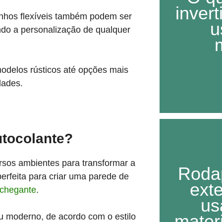
inver
linhos flexíveis também podem ser
u
indo a personalização de qualquer
odelos rústicos até opções mais
dades.
utocolante?
rsos ambientes para transformar a
Roda
 perfeita para criar uma parede de
ext
chegante
.
us
mater
u moderno, de acordo com o estilo