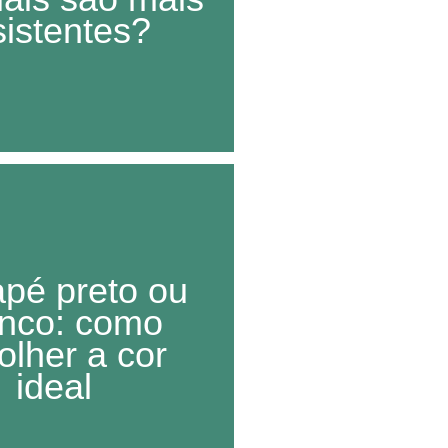
sistentes?
pé preto ou
nco: como
olher a cor
ideal