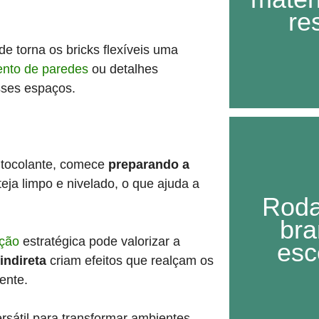
re
de torna os bricks flexíveis uma
ento de paredes
ou detalhes
sses espaços.
utocolante, comece
preparando a
eja limpo e nivelado, o que ajuda a
Roda
bra
ação
estratégica pode valorizar a
esc
indireta
criam efeitos que realçam os
ente.
ersátil para transformar ambientes