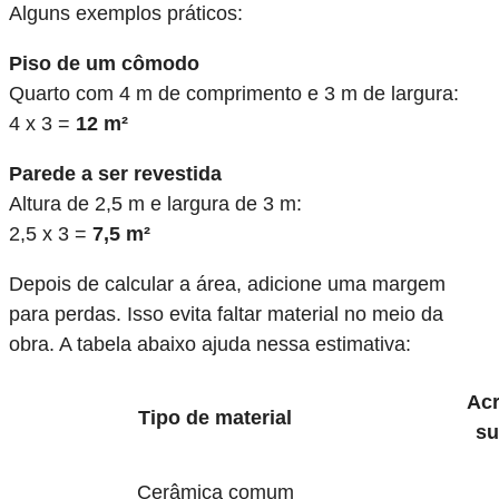
Alguns exemplos práticos:
Piso de um cômodo
Quarto com 4 m de comprimento e 3 m de largura:
4 x 3 =
12 m²
Parede a ser revestida
Altura de 2,5 m e largura de 3 m:
2,5 x 3 =
7,5 m²
Depois de calcular a área, adicione uma margem
para perdas. Isso evita faltar material no meio da
obra. A tabela abaixo ajuda nessa estimativa:
Ac
Tipo de material
su
Cerâmica comum