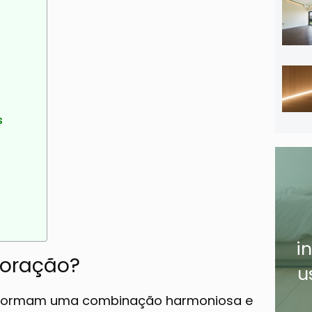
s
i
coração?
u
formam uma combinação harmoniosa e