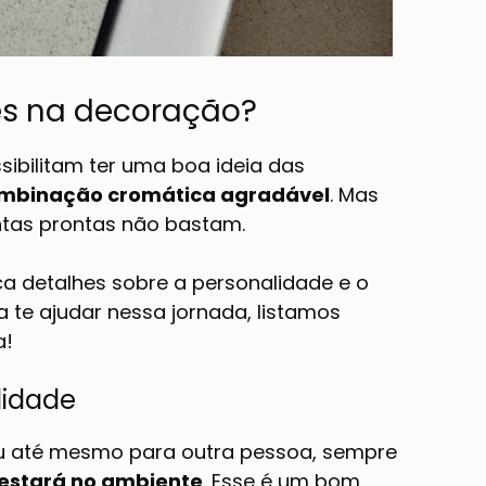
es na decoração?
sibilitam ter uma boa ideia das
mbinação cromática agradável
. Mas
tas prontas não bastam.
ica detalhes sobre a personalidade e o
 te ajudar nessa jornada, listamos
a!
lidade
ou até mesmo para outra pessoa, sempre
 estará no ambiente
. Esse é um bom